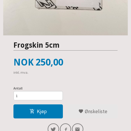
Frogskin 5cm
Pris
NOK
250,00
inkl. mva.
Antall
Kjøp
Ønskeliste