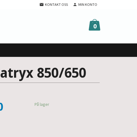
KONTAKT OSS
MIN KONTO
0
Matryx 850/650
0
På lager