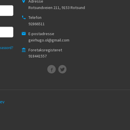
Adresse
Rotsundveien 211
,
9153
Rotsund
Telefon
92866511
E-postadresse
geirhugo.ol@gmail.com
passord?
Foretaksregisteret
918441557
ev