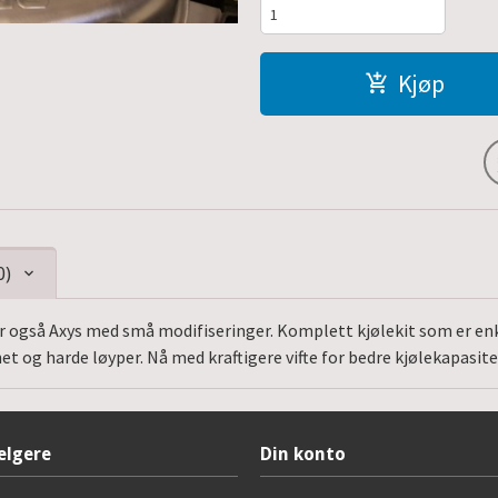
Kjøp
0)
er også Axys med små modifiseringer. Komplett kjølekit som er e
ghet og harde løyper. Nå med kraftigere vifte for bedre kjølekapas
elgere
Din konto