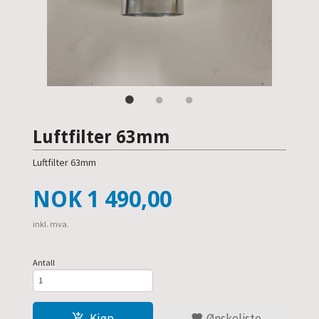
Luftfilter 63mm
Luftfilter 63mm
Pris
NOK
1 490,00
inkl. mva.
Antall
Kjøp
Ønskeliste