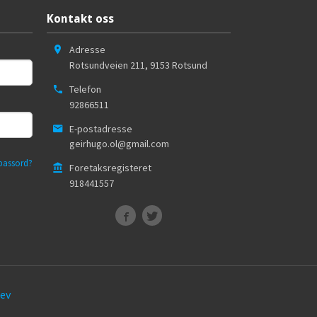
Kontakt oss
Adresse
Rotsundveien 211
,
9153
Rotsund
Telefon
92866511
E-postadresse
geirhugo.ol@gmail.com
passord?
Foretaksregisteret
918441557
ev