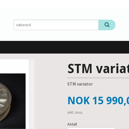
STM varia
STM variator
Pris
NOK
15 990,
inkl. mva.
Antall