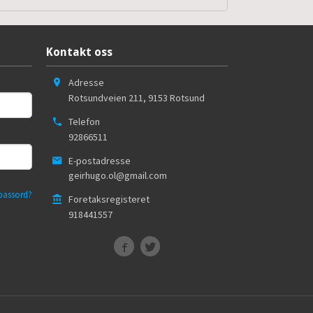
Kontakt oss
Adresse
Rotsundveien 211
,
9153
Rotsund
Telefon
92866511
E-postadresse
geirhugo.ol@gmail.com
passord?
Foretaksregisteret
918441557