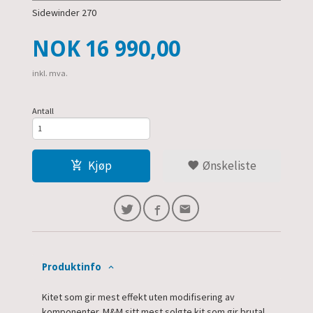
Sidewinder 270
Pris
NOK
16 990,00
inkl. mva.
Antall
Kjøp
Ønskeliste
Produktinfo
Kitet som gir mest effekt uten modifisering av
komponenter. M&M sitt mest solgte kit som gir brutal