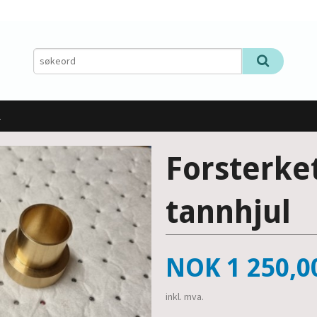
l
Forsterket
tannhjul
Pris
NOK
1 250,0
inkl. mva.