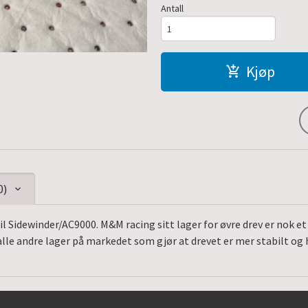
Antall
Kjøp
0)
til Sidewinder/AC9000. M&M racing sitt lager for øvre drev er nok 
lle andre lager på markedet som gjør at drevet er mer stabilt og h