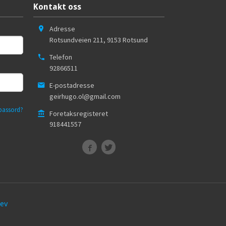
Kontakt oss
Adresse
Rotsundveien 211
,
9153
Rotsund
Telefon
92866511
E-postadresse
geirhugo.ol@gmail.com
passord?
Foretaksregisteret
918441557
ev