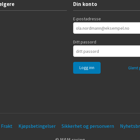
elgere
Din konto
E-postadresse
Ditt passord
Glemt 
Frakt
Kjøpsbetingelser
Sikkerhet og personvern
Nyhetsbr
© M&M racing